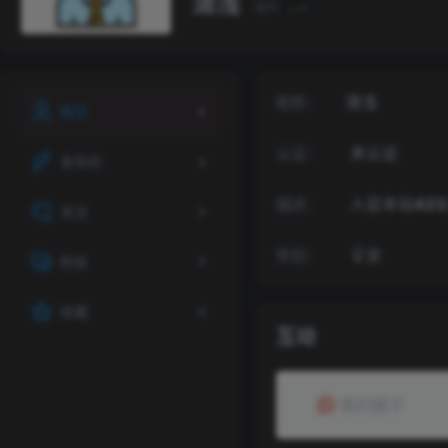
清浅
高中
Lv3
清浅
昵称：
概览
未认证
认证：
发布的
入驻本站
423
描述：
关注
女
性别：
粉丝
收藏
互动
我的圈子