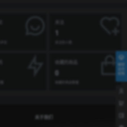
论
关注
1
的评论
关注的人数
讯
收藏的商品
解锁
会员
0
权限
数量
收藏的商品数量
关于我们